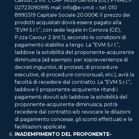
Cavour, 2 int. 1, CAP 16128 Genova (GE) P.IVA/C.F.
02723090995 mail: info@e-vm.it – tel: 010
8990319 Capitale Sociale 20.000€ Il prezzo dei
prodotti acquistati dovrà essere pagato alla
“EVM S.r.l.”, con sede legale in Genova (GE),
P.zza Cavour 2 (int.1), secondo le condizioni di
pagamento stabilite a tergo. La “EVM S.r.l.”,
laddove la solvibilità del proponente-acquirente
diminuisca (ad esempio: per sopravvenienza di
decreti ingiuntivi, di protesti, di procedure
esecutive, di procedure concorsuali, etc.), avrà la
facoltà di recedere dal contratto. La “EVM S.r.l.”,
laddove il proponente-acquirente ritardi i
pagamenti dovuti e/o laddove la solvibilità del
proponente-acquirente diminuisca, potrà
recedere dal contratto e/o revocare le dilazioni
di pagamento concesse, gli sconti effettuati e le
facilitazioni applicate.
INADEMPIMENTO DEL PROPONENTE-