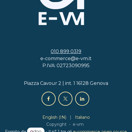
010 899 0319
e-commerce@e-vm.it
P.IVA: 02723090995
Piazza Cavour 2 | int. 1 16128 Genova
English (IN)
|
Italiano
Copyright - e-vm
Fornito da
- Il n° 1 tra gli
e-commerce open source