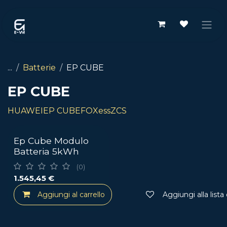
Passa al contenuto
...
Batterie
EP CUBE
EP CUBE
HUAWEI
EP CUBE
FOXess
ZCS
Ep Cube Modulo
Batteria 5kWh
(0)
1.545,45
€
Aggiungi al carrello
Aggiungi alla lista