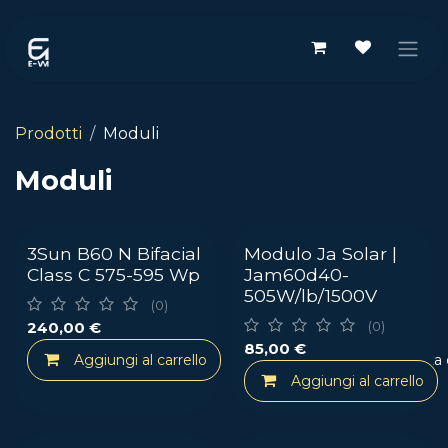
Passa al contenuto
Prodotti
Moduli
Moduli
Modulo Cat. ENEA C
3Sun B60 N Bifacial
Modulo Ja Solar |
Class C 575-595 Wp
Jam60d40-
505W/lb/1500V
(0)
240,00
€
(0)
85,00
€
Aggiungi al carrello
Aggiungi alla lista
Aggiungi al carrello