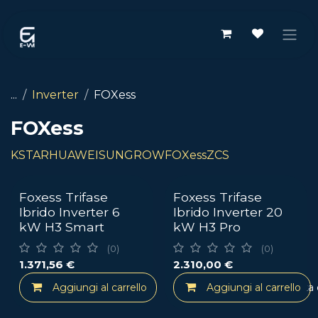
Passa al contenuto
...
Inverter
FOXess
FOXess
KSTAR
HUAWEI
SUNGROW
FOXess
ZCS
Foxess Trifase
Foxess Trifase
Ibrido Inverter 6
Ibrido Inverter 20
kW H3 Smart
kW H3 Pro
(0)
(0)
1.371,56
€
2.310,00
€
Aggiungi al carrello
Aggiungi al carrello
Aggiungi alla lista