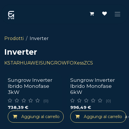
Passa al contenuto
Prodotti
Inverter
Inverter
KSTAR
HUAWEI
SUNGROW
FOXess
ZCS
Sungrow Inverter
Sungrow Inverter
Ibrido Monofase
Ibrido Monofase
3kW
6kW
(0)
(0)
738,39
€
996,49
€
Aggiungi al carrello
Aggiungi al carrello
Aggiungi alla lista