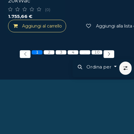
20kWac
(0)
1.755,66
€
Aggiungi al carrello
Aggiungi alla lista
1
2
3
4
…
10
Ordina per