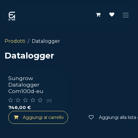
Passa al contenuto
Prodotti
Datalogger
Datalogger
Sungrow
Datalogger
Com100d-eu
(0)
746,00
€
Aggiungi al carrello
Aggiungi alla lista