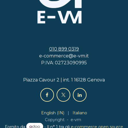
010 899 0319
e-commerce@e-vm.it
P.IVA: 02723090995
Piazza Cavour 2 | int. 1 16128 Genova
English (IN)
|
Italiano
Copyright - e-vm
Fornito da
- Il n° 1 tra gli
e-commerce open source