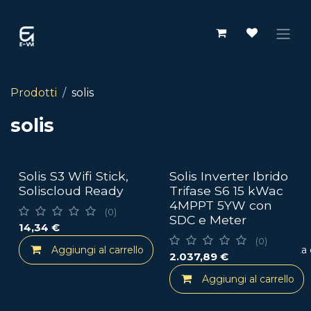
Passa al contenuto
Prodotti
solis
solis
Solis S3 Wifi Stick,
Solis Inverter Ibrido
Soliscloud Ready
Trifase S6 15 kWac
4MPPT 5YW con
(0)
SDC e Meter
14,34
€
(0)
Aggiungi al carrello
Aggiungi alla lista
2.037,89
€
Aggiungi al carrello