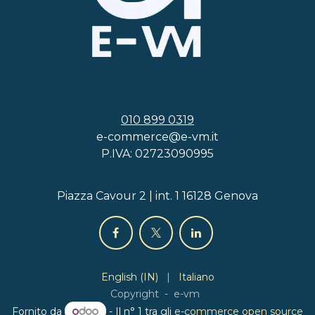
010 899 0319
e-commerce@e-vm.it
P.IVA: 02723090995
Piazza Cavour 2 | int. 1 16128 Genova
English (IN)
|
Italiano
Copyright - e-vm
Fornito da
- Il n° 1 tra gli
e-commerce open source