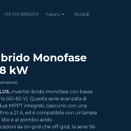
Accedi
Italiano
+39 010 8990319
 Ibrido Monofase
 8 kW
censione)
LUS,
inverter ibrido monofase con bassa
ia (40–60 V). Questa serie avanzata di
 due MPPT integrati, ciascuno con una
 fino a 21 A, ed è compatibile con un’ampia
litio e al piombo-acido.
azioni sia on-grid che off-grid, la serie S6-