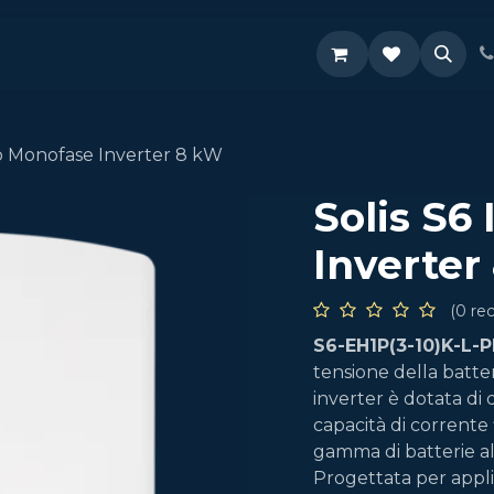
Supporto
do Monofase Inverter 8 kW
Solis S6
Inverter
(0 re
S6-EH1P(3-10)K-L-P
tensione della batter
inverter è dotata di
capacità di corrente
gamma di batterie al 
Progettata per applic