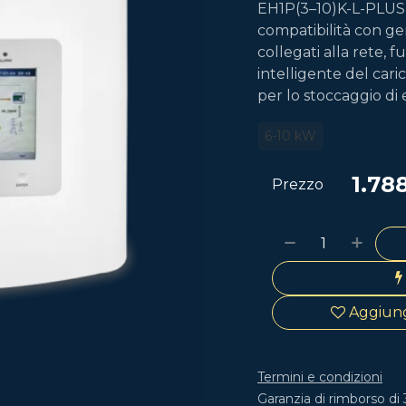
EH1P(3–10)K-L-PLUS o
compatibilità con ge
collegati alla rete, 
intelligente del car
per lo stoccaggio di 
6-10 kW
1.78
Prezzo
Aggiungi
Termini e condizioni
Garanzia di rimborso di 