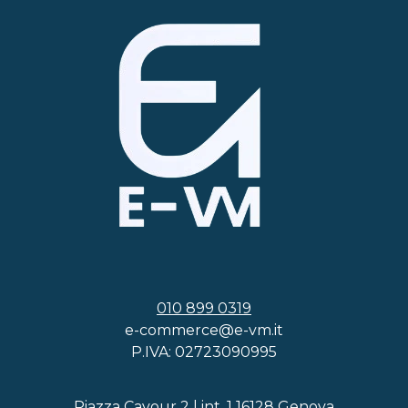
010 899 0319
e-commerce@e-vm.it
P.IVA: 02723090995
Piazza Cavour 2 | int. 1 16128 Genova