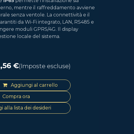
ne
IP65
permette l’installazione sia
esterno, mentre il raffreddamento avviene
ale senza ventole. La connettività e il
rantiti da Wi-Fi integrato, LAN, RS485 e
iungere moduli GPRS/4G. Il display
estione locale del sistema.
1,56
€
(Imposte escluse)
Aggiungi al carrello
Compra ora
 alla lista dei desideri