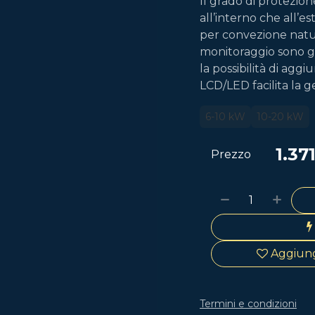
Il grado di protezio
all’interno che all’
per convezione natur
monitoraggio sono ga
la possibilità di agg
LCD/LED facilita la g
6-10 kW
10-20 kW
1.37
Prezzo
Aggiungi
Termini e condizioni