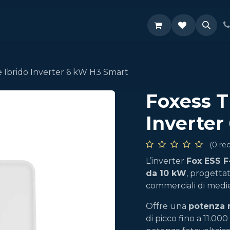
Supporto
e Ibrido Inverter 6 kW H3 Smart
Foxess T
Inverter
(0 re
L’inverter
Fox ESS F
da 10 kW
, progettat
commerciali di medie
Offre una
potenza 
di picco fino a 11.00