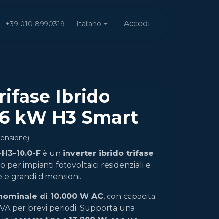
Accedi
Italiano
+39 010 8990319
rifase Ibrido
 6 kW H3 Smart
censione)
-H3-10.0-F
è un
inverter ibrido trifase
o per impianti fotovoltaici residenziali e
 e grandi dimensioni.
nominale di 10.000 W AC
, con capacità
0 VA per brevi periodi. Supporta una