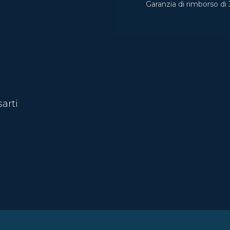
Garanzia di rimborso di 
sarti