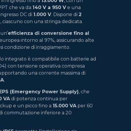
 in ingresso fino a
13.000 W
, con un
PPT che va da
140 V a 950 V
e una
ingresso DC di
1.000 V
. Dispone di
2
i
, ciascuno con una stringa dedicata.
 un’
efficienza di conversione fino al
 europea intorno al 97%, assicurando alte
asi condizione di irraggiamento.
lo integrato è compatibile con batterie ad
PO4) con tensione operativa compresa
supportando una corrente massima di
 A
.
EPS (Emergency Power Supply)
, che
0 VA
di potenza continua per
ackup e un picco fino a
15.000 VA
per 60
di commutazione inferiore a 20