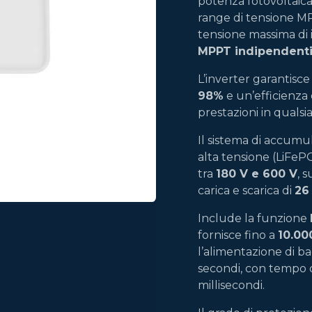
potenza fotovoltaica
range di tensione M
tensione massima di 
MPPT indipendent
L’inverter garantisce
98%
e un’efficienza
prestazioni in qualsi
Il sistema di accumu
alta tensione (LiFe
tra
180 V e 600 V
, 
carica e scarica di
26
Include la funzione
fornisce fino a
10.00
l’alimentazione di b
secondi, con tempo 
millisecondi.