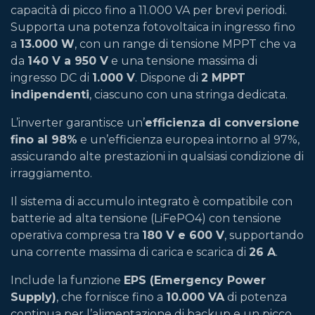
capacità di picco fino a 11.000 VA per brevi periodi.
Supporta una potenza fotovoltaica in ingresso fino
a
13.000 W
, con un range di tensione MPPT che va
da
140 V a 950 V
e una tensione massima di
ingresso DC di
1.000 V
. Dispone di
2 MPPT
indipendenti
, ciascuno con una stringa dedicata.
L’inverter garantisce un’
efficienza di conversione
fino al 98%
e un’efficienza europea intorno al 97%,
assicurando alte prestazioni in qualsiasi condizione di
irraggiamento.
Il sistema di accumulo integrato è compatibile con
batterie ad alta tensione (LiFePO4) con tensione
operativa compresa tra
180 V e 600 V
, supportando
una corrente massima di carica e scarica di
26 A
.
Include la funzione
EPS (Emergency Power
Supply)
, che fornisce fino a
10.000 VA
di potenza
continua per l’alimentazione di backup e un picco