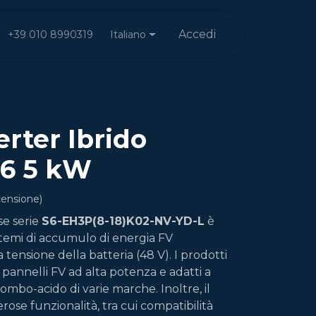
Accedi
Italiano
+39 010 8990319
erter Ibrido
S6 5 kW
censione)
ase serie
S6-EH3P(8-18)K02-NV-YD-L
è
stemi di accumulo di energia FV
a tensione della batteria (48 V). I prodotti
 pannelli FV ad alta potenza e adatti a
 piombo-acido di varie marche. Inoltre, il
ose funzionalità, tra cui compatibilità