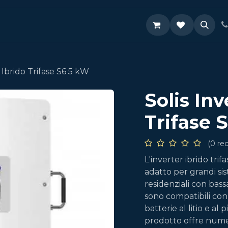
Supporto
r Ibrido Trifase S6 5 kW
Solis Inv
Trifase 
(0 re
L'inverter ibrido trif
adatto per grandi si
residenziali con bass
sono compatibili con
batterie al litio e al
prodotto offre numer