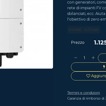
con generatori, com
rete di impianti FV co
sbilanciati, ecc. Aiu
l'obiettivo di zero em
0-6 kW
6-10 kW
1.12
Prezzo
Aggiungi
Termini e condizioni
Garanzia di rimborso di 