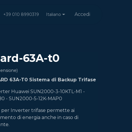
Accedi
Italiano
+39 010 8990319
ard-63A-t0
censione)
D 63A-T0 Sistema di Backup Trifase
verter Huawei SUN2000-3-10KTL-M1 -
0 - SUN2000-5-12K-MAP0
er Inverter trifase permette ai
nimento di energia anche in caso di
ente.