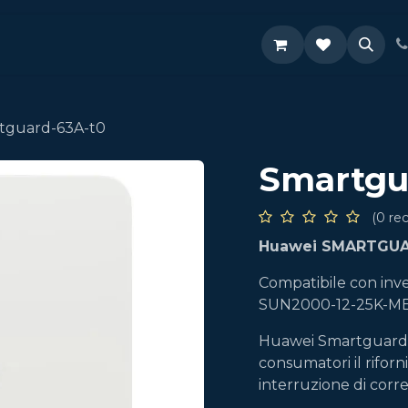
Supporto
tguard-63A-t0
Smartgu
(0 re
Huawei SMARTGUAR
Compatibile con in
SUN2000-12-25K-MB
Huawei Smartguard p
consumatori il rifor
interruzione di corr