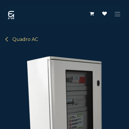
Passa al contenuto
Quadro AC