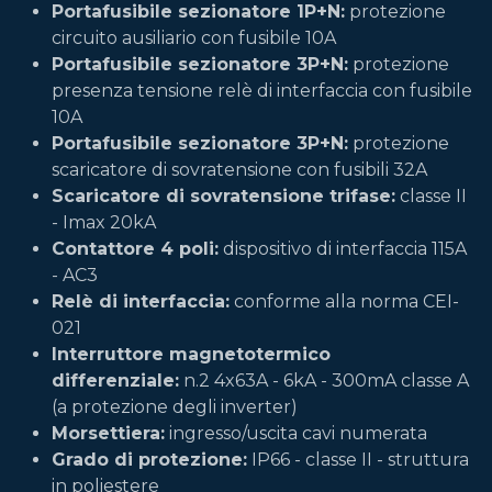
Portafusibile sezionatore 1P+N:
protezione
circuito ausiliario con fusibile 10A
Portafusibile sezionatore 3P+N:
protezione
presenza tensione relè di interfaccia con fusibile
10A
Portafusibile sezionatore 3P+N:
protezione
scaricatore di sovratensione con fusibili 32A
Scaricatore di sovratensione trifase:
classe II
- Imax 20kA
Contattore 4 poli:
dispositivo di interfaccia 115A
- AC3
Relè di interfaccia:
conforme alla norma CEI-
021
Interruttore magnetotermico
differenziale:
n.2 4x63A - 6kA - 300mA classe A
(a protezione degli inverter)
Morsettiera:
ingresso/uscita cavi numerata
Grado di protezione:
IP66 - classe II - struttura
in poliestere