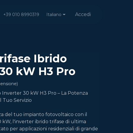
Accedi
Italiano
+39 010 8990319
rifase Ibrido
 30 kW H3 Pro
censione)
do Inverter 30 kW H3 Pro – La Potenza
l Tuo Servizio
za del tuo impianto fotovoltaico con il
W, l'inverter ibrido trifase di ultima
to per applicazioni residenziali di grande