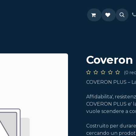
Supporto
Coveron 
(0 re
COVERON PLUS – La P
Affidabilita', resisten
COVERON PLUS e' la 
vuole scendere a com
Costruito per durare
cercando un prodott