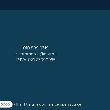
010 899 0319
e-commerce@e-vm.it
P.IVA: 02723090995
- Il n° 1 tra gli
e-commerce open source