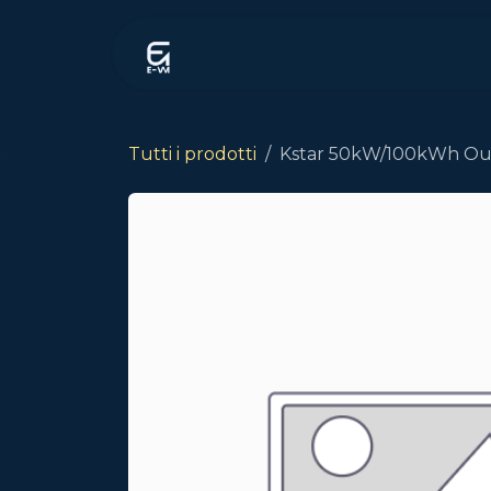
Passa al contenuto
Negozio
Home
Consulenza
Tutti i prodotti
Kstar 50kW/100kWh Outd