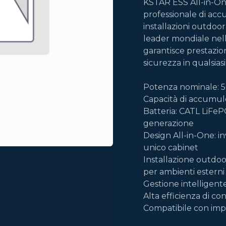
KSTAR ESS All-in-O
professionale di ac
installazioni outdoor.
leader mondiale nell
garantisce prestazio
sicurezza in qualsia
Potenza nominale: 
Capacità di accumul
Batteria: CATL LiFePO
generazione
Design All-in-One: in
unico cabinet
Installazione outdoo
per ambienti esterni
Gestione intelligent
Alta efficienza di c
Compatibile con impia