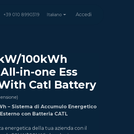
Accedi
Italiano
+39 010 8990319
0kW/100kWh
All-in-one Ess
With Catl Battery
censione)
h – Sistema di Accumulo Energetico
 Esterno con Batteria CATL
za energetica della tua azienda con il