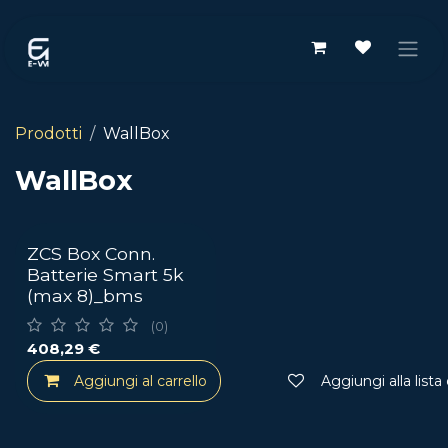
Passa al contenuto
Prodotti
WallBox
WallBox
ZCS Box Conn.
Batterie Smart 5k
(max 8)_bms
(0)
408,29
€
Aggiungi al carrello
Aggiungi alla lista