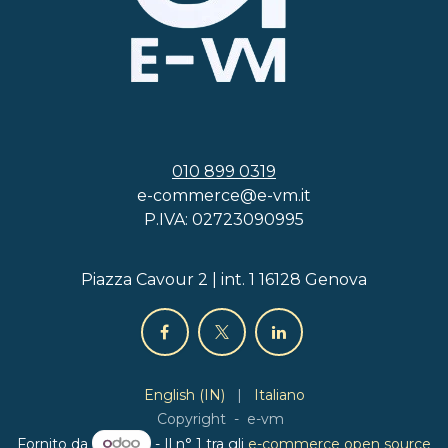
010 899 0319
e-commerce@e-vm.it
P.IVA: 02723090995
Piazza Cavour 2 | int. 1 16128 Genova
English (IN)
|
Italiano
Copyright - e-vm
Fornito da
- Il n° 1 tra gli
e-commerce open source