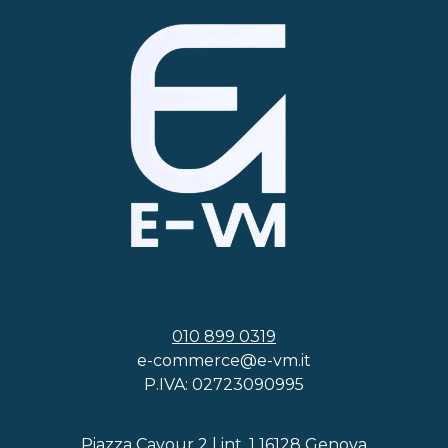
010 899 0319
e-commerce@e-vm.it
P.IVA: 02723090995
Piazza Cavour 2 | int. 1 16128 Genova