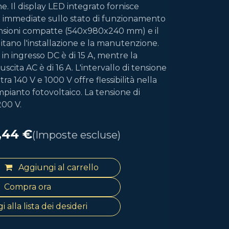
e. Il display LED integrato fornisce
e immediate sullo stato di funzionamento
ensioni compatte (540x980x240 mm) e il
litano l'installazione e la manutenzione.
in ingresso DC è di 15 A, mentre la
scita AC è di 16 A. L'intervallo di tensione
 140 V e 1000 V offre flessibilità nella
mpianto fotovoltaico. La tensione di
200 V.
,44
€
(Imposte escluse)
Aggiungi al carrello
Compra ora
 alla lista dei desideri