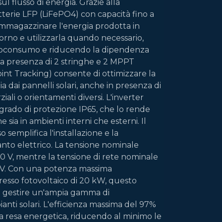
l flusso di energia. Grazie alla
tterie LFP (LiFePO4) con capacità fino a
 immagazzinare l'energia prodotta in
iorno e utilizzarla quando necessario,
toconsumo e riducendo la dipendenza
 La presenza di 2 stringhe e 2 MPPT
t Tracking) consente di ottimizzare la
 dai pannelli solari, anche in presenza di
ali o orientamenti diversi. L'inverter
 grado di protezione IP65, che lo rende
ne sia in ambienti interni che esterni. Il
semplifica l'installazione e la
anto elettrico. La tensione nominale
20 V, mentre la tensione di rete nominale
0 V. Con una potenza massima
esso fotovoltaico di 20 kW, questo
di gestire un'ampia gamma di
ianti solari. L'efficienza massima del 97%
a resa energetica, riducendo al minimo le