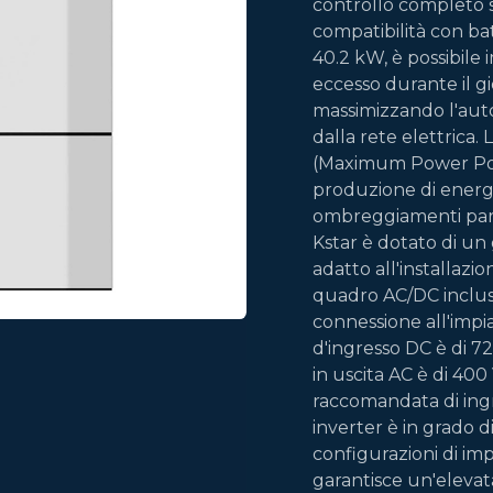
controllo completo su
compatibilità con ba
40.2 kW, è possibile
eccesso durante il g
massimizzando l'au
dalla rete elettrica.
(Maximum Power Poin
produzione di energia
ombreggiamenti parzi
Kstar è dotato di un
adatto all'installazio
quadro AC/DC incluso 
connessione all'impi
d'ingresso DC è di 7
in uscita AC è di 40
raccomandata di ingr
inverter è in grado 
configurazioni di imp
garantisce un'elevat