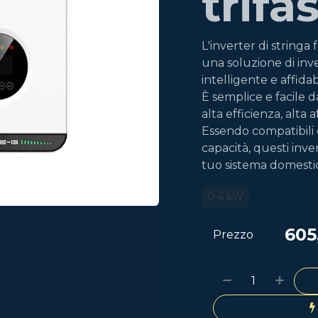
trifa
L'inverter di string
una soluzione di inve
intelligente e affidab
È semplice e facile 
alta efficienza, alta 
Essendo compatibili 
capacità, questi inve
tuo sistema domesti
0-6 kW
605
Prezzo