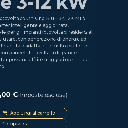
se 3-12 kW
a fotovoltaico On-Grid BluE 3K-12K-M1 è
rter intelligente e aggiornata,
ile per gli impianti fotovoltaici residenziali.
da usare, con generazione di energia ad
affidabilità e adattabilità molto più forte.
con pannelli fotovoltaici di grande
rter possono offrire maggiori opzioni per il
co.
,00
€
(Imposte escluse)
Aggiungi al carrello
Compra ora