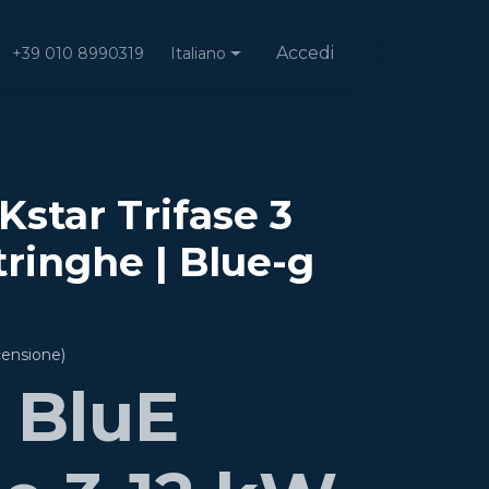
Accedi
Italiano
+39 010 8990319
Kstar Trifase 3
tringhe | Blue-g
censione)
 BluE