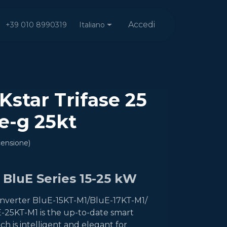
Accedi
Italiano
+39 010 8990319
Kstar Trifase 25
e-g 25kt
censione)
BluE Series 15-25 kW
 Inverter BluE-15KT-M1/BluE-17KT-M1/
-25KT-M1 is the up-to-date smart
ch is intelligent and elegant for