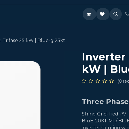
Supporto
r Trifase 25 kW | Blue-g 25kt
Inverter 
kW | Blu
(0 re
Three Phase 
String Grid-Tied PV
BluE-20KT-M1 / BluE
inverter solution whi