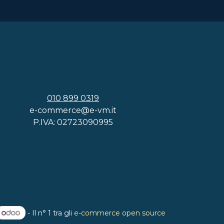
010 899 0319
e-commerce@e-vm.it
P.IVA: 02723090995
- Il n° 1 tra gli
e-commerce open source