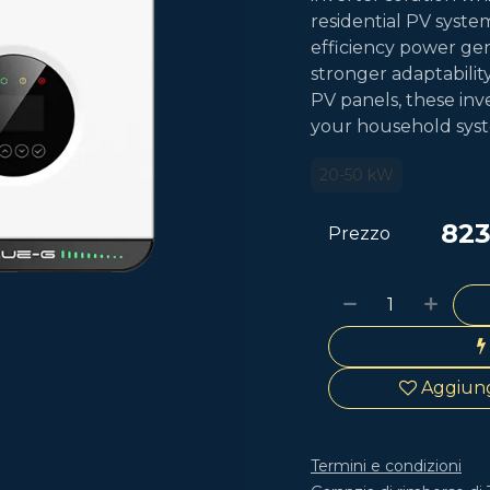
residential PV system
efficiency power gen
stronger adaptabilit
PV panels, these inv
your household sys
20-50 kW
823
Prezzo
Aggiungi
Termini e condizioni