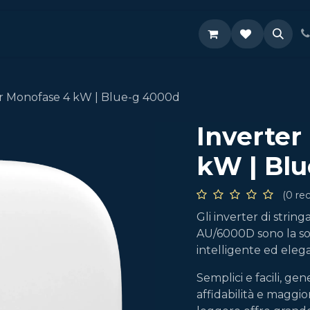
Supporto
ar Monofase 4 kW | Blue-g 4000d
Inverter
kW | Bl
(0 re
Gli inverter di st
AU/6000D sono la so
intelligente ed elegan
Semplici e facili, ge
affidabilità e maggior