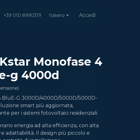
Accedi
Italiano
+39 010 8990319
 Kstar Monofase 4
ue-g 4000d
censione)
ringa BluE-G 3000D/4000D/5000D/5000D-
luzione smart più aggiornata,
te per i sistemi fotovoltaici residenziali.
nerano energia ad alta efficienza, con alta
e adattabilità. Il design più piccolo e