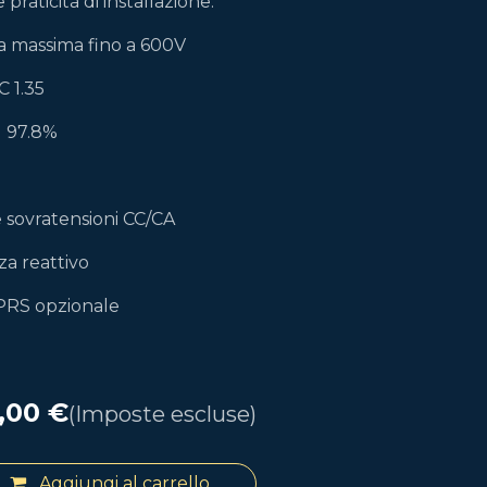
praticità di installazione.
a massima fino a 600V
 1.35
al 97.8%
 sovratensioni CC/CA
a reattivo
PRS opzionale
,00
€
(Imposte escluse)
Aggiungi al carrello