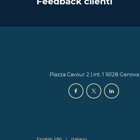
Feedback clienti
Piazza Cavour 2 | int. 1 16128 Genova
English (IN)
|
Italiano