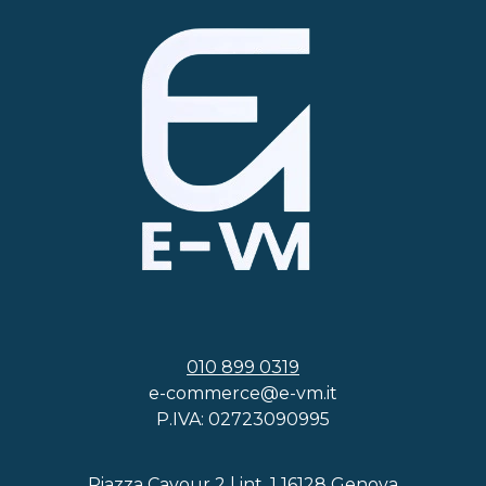
010 899 0319
e-commerce@e-vm.it
P.IVA: 02723090995
Piazza Cavour 2 | int. 1 16128 Genova