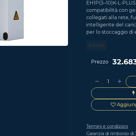
EH1P(3–10)K-L-PLUS o
compatibilità con ge
collegati alla rete, 
intelligente del car
per lo stoccaggio di 
0-6 kW
32.683
Prezzo
Aggiungi
Termini e condizioni
Garanzia di rimborso di 