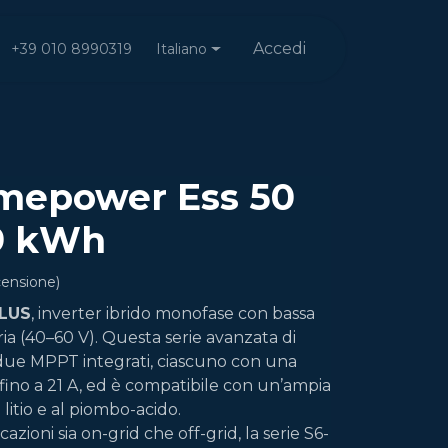
Accedi
Italiano
+39 010 8990319
imepower Ess 50
9 kWh
censione)
PLUS
, inverter ibrido monofase con bassa
ia (40–60 V). Questa serie avanzata di
 due MPPT integrati, ciascuno con una
 fino a 21 A, ed è compatibile con un’ampia
litio e al piombo-acido.
azioni sia on-grid che off-grid, la serie S6-