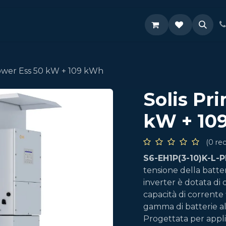
Supporto
ower Ess 50 kW + 109 kWh
Solis Pr
kW + 10
(0 re
S6-EH1P(3-10)K-L-
tensione della batter
inverter è dotata di
capacità di corrente
gamma di batterie al 
Progettata per applic