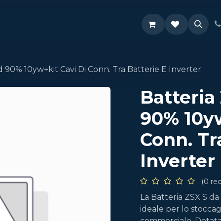
Supporto
 90% 10yw+kit Cavi Di Conn. Tra Batterie E Inverter
Batteria
90% 10yw
Conn. Tr
Inverter
(0 re
La Batteria ZSX S d
ideale per lo stoccag
commerciale. Dotata 