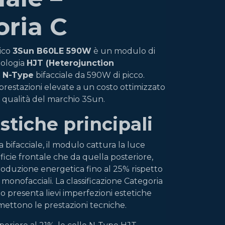
ria C
aico
3Sun B60LE 590W
è un modulo di
nologia
HJT (Heterojunction
e
N-Type
bifacciale da 590W di picco.
 prestazioni elevate a un costo ottimizzato
a qualità del marchio 3Sun.
stiche principali
a bifacciale, il modulo cattura la luce
rficie frontale che da quella posteriore,
oduzione energetica fino al 25% rispetto
i monofacciali. La classificazione Categoria
o presenta lievi imperfezioni estetiche
ttono le prestazioni tecniche.