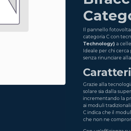
Catego
Il pannello fotovolt
categoria C con tec
Technology)
a cell
Ideale per chi cerca
senza rinunciare all
Caratteri
Grazie alla tecnologi
solare sia dalla supe
incrementando la pr
ai moduli tradizional
C indica che il modul
che non ne comprome