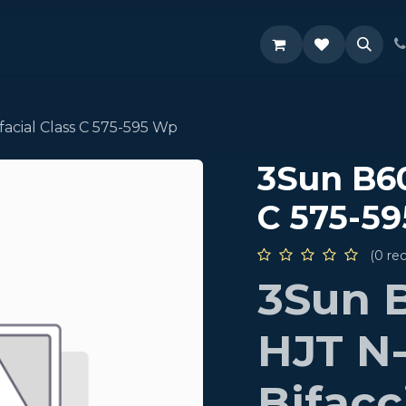
Supporto
acial Class C 575-595 Wp
3Sun B60
C 575-5
(0 re
3Sun 
HJT N
Bifacc