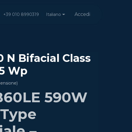
Accedi
Italiano
+39 010 8990319
 N Bifacial Class
95 Wp
censione)
B60LE 590W
-Type
iale –